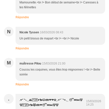
Mamounette.<br /> Bon début de semaine<br /> Caresses à
tes félinettes
Répondre
N
Nicole Tyssen
16/03/2026 08:43
Un petit bisous de mapart <br /> <br /> Nicole
Répondre
M
maîtresse Pilou
15/03/2026 21:00
Coucou les coquines, vous êtes trop mignonnes ! <br /> Belle
soirée
Répondre
.
.♥*¨*•.¸¸🙏🇫🇷♥️🐎😾👪❤❤✿¸.¤*¨¨*¤.¸¸ 😴💤🛌🐻
15/03/2026
14:25
🐻🇫🇷♥️🐎😾👪❤😴💤🛌🐻🐻