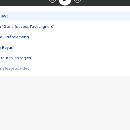
 DayZ
 a 13 ans (et vous l'avez ignoré)
e (littéralement)
im Rayan
 toutes les règles
s les jeux vidéo
us choquant de Rockstar ? - Le scandale BULLY
e plus moche de Steam
du RÊVE tourne au CAUCHEMAR
pendant 8 heures
it… à tort