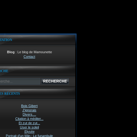
TATION
Blog
: Le blog de Mamounette
Contact
RCHE
ES RÉCENTS
Bois Gibert
J'ignorais
Divers....
Citation à méditer...
Et zut de zut...
User le soleil
Elysée
Portrait d'un félin : Le funambule