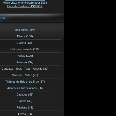
Visite chez le vétérinaire pour Siléa
Dors de Tristan KLINGSOR
RIES
Mes chats
(297)
Divers
(130)
Cuisine
(126)
Détresse animale
(119)
Poésie
(100)
Animaux
(92)
Cadeaux - Jeux - Tags - Awards
(80)
Musique - Vidéo
(75)
Thèmes de Bric et de Broc
(67)
Aidons les Associations
(56)
Citations
(46)
Famille
(43)
Pétitions
(42)
Livres
(34)