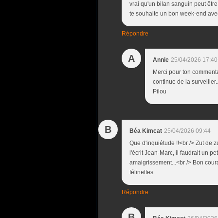
vrai qu'un bilan sanguin peut être
te souhaite un bon week-end avec 
Répondre
A
Annie
25/04/2026 17:40
Merci pour ton commentai
continue de la surveiller
Pilou
B
Béa Kimcat
25/04/2026 09:44
Que d'inquiétude !!<br /> Zut de
l'écrit Jean-Marc, il faudrait un p
amaigrissement...<br /> Bon cou
félinettes
Répondre
B