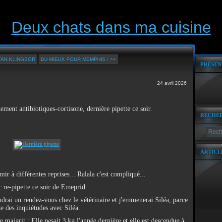
Deux chats dans ma cuisine
TAN KLINGSOR
DU MIEUX POUR MEMPHIS ! >>
PRÉSEN
24 avril 2026
ment antibiotiques-cortisone, dernière pipette ce soir.
RECHE
ARTICL
mir à différentes reprises... Ralala c'est compliqué...
 re-pipette ce soir de Emeprid.
ndrai un rendez-vous chez le vétérinaire et j'emmenerai Siléa, parce
e des inquiétudes avec Siléa.
e maigrit : Elle pesait 3 kg l'année dernière et elle est descendue à