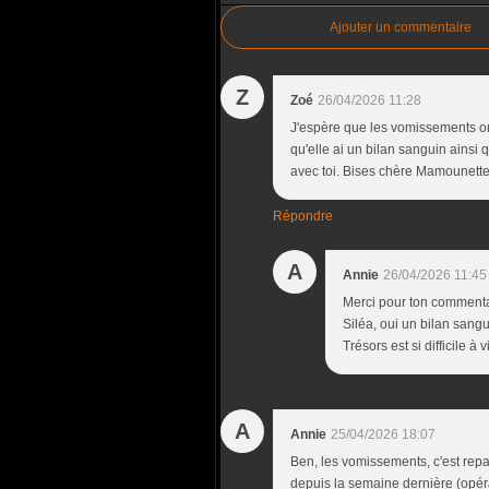
Ajouter un commentaire
Z
Zoé
26/04/2026 11:28
J'espère que les vomissements on
qu'elle ai un bilan sanguin ainsi q
avec toi. Bises chère Mamounett
Répondre
A
Annie
26/04/2026 11:45
Merci pour ton commenta
Siléa, oui un bilan sangu
Trésors est si difficile à 
A
Annie
25/04/2026 18:07
Ben, les vomissements, c'est repa
depuis la semaine dernière (opérati