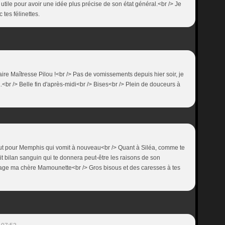
 utile pour avoir une idée plus précise de son état général.<br /> Je
tes félinettes.
re Maîtresse Pilou !<br /> Pas de vomissements depuis hier soir, je
...<br /> Belle fin d'après-midi<br /> Bises<br /> Plein de douceurs à
 zut pour Memphis qui vomit à nouveau<br /> Quant à Siléa, comme te
etit bilan sanguin qui te donnera peut-être les raisons de son
rage ma chère Mamounette<br /> Gros bisous et des caresses à tes