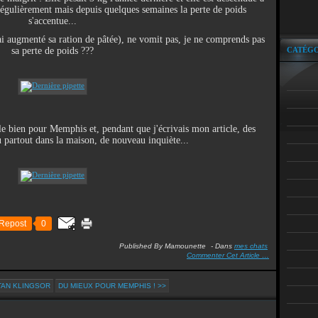
 régulièrement mais depuis quelques semaines la perte de poids
s'accentue...
'ai augmenté sa ration de pâtée), ne vomit pas, je ne comprends pas
sa perte de poids ???
CATÉGO
lle bien pour Memphis et, pendant que j'écrivais mon article, des
partout dans la maison, de nouveau inquiète...
Repost
0
Published By Mamounette
-
Dans
mes chats
Commenter Cet Article
…
TAN KLINGSOR
DU MIEUX POUR MEMPHIS ! >>