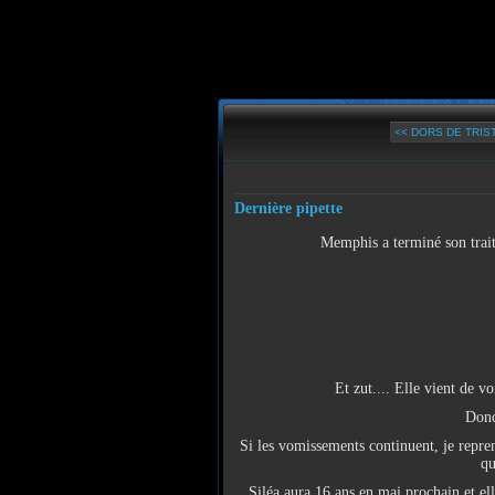
<< DORS DE TRIS
Dernière pipette
Memphis a terminé son traite
Et zut.... Elle vient de vo
Donc
Si les vomissements continuent, je repre
qu
Siléa aura 16 ans en mai prochain et ell