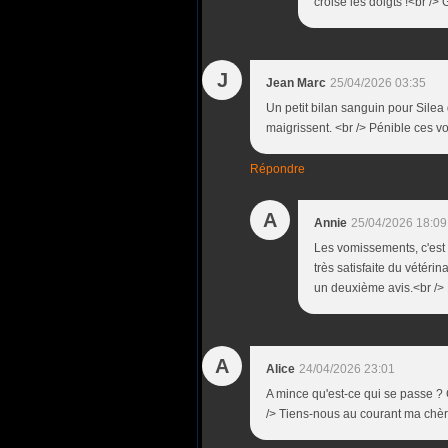
croise les doigts !<br /
J
Jean Marc
25/04/2026 03:35
Un petit bilan sanguin pour Silea 
maigrissent. <br /> Pénible ces v
Répondre
A
Annie
25/04/2026 18:09
Les vomissements, c'est r
très satisfaite du vétérin
un deuxième avis.<br /
A
Alice
24/04/2026 23:01
A mince qu'est-ce qui se passe ? 
/> Tiens-nous au courant ma chère