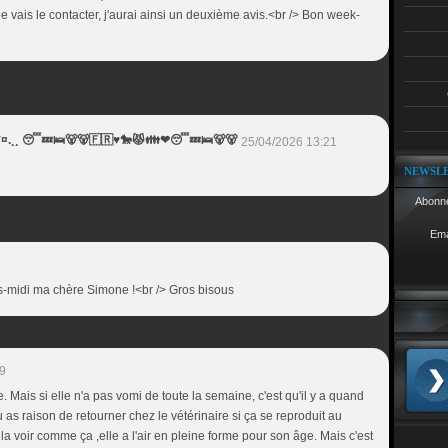
je vais le contacter, j'aurai ainsi un deuxième avis.<br /> Bon week-
¨¨*¤.¸¸ 😴💤🛌🐻🐻🇫🇷♥️🐎😾👪❤😴💤🛌🐻🐻
25/04/2026 13:21
NEWSL
Abonne
Ema
ès-midi ma chère Simone !<br /> Gros bisous
39
 Mais si elle n'a pas vomi de toute la semaine, c'est qu'il y a quand
as raison de retourner chez le vétérinaire si ça se reproduit au
a voir comme ça ,elle a l'air en pleine forme pour son âge. Mais c'est