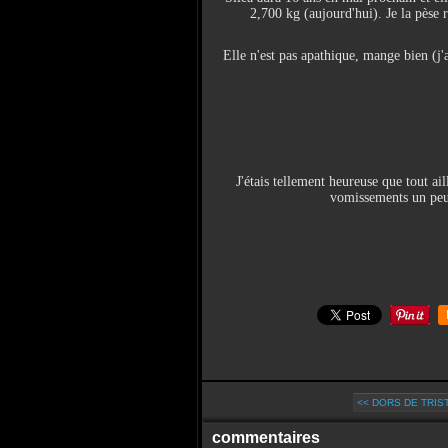
2,700 kg (aujourd'hui). Je la pèse
Elle n'est pas apathique, mange bien (j
J'étais tellement heureuse que tout ai
vomissements un peu 
<< DORS DE TRIS
commentaires