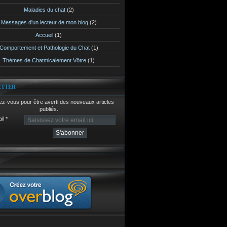
Maladies du chat
(2)
Messages d'un lecteur de mon blog
(2)
Accueil
(1)
Comportement et Pathologie du Chat
(1)
Thèmes de Chatmicalement Vôtre
(1)
ETTER
z-vous pour être averti des nouveaux articles
publiés.
il