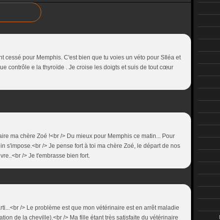
t cessé pour Memphis. C'est bien que tu voies un véto pour SIléa et
ue contrôle e la thyroïde . Je croise les doigts et suis de tout cœur
e
ire ma chère Zoé !<br /> Du mieux pour Memphis ce matin... Pour
in s'impose.<br /> Je pense fort à toi ma chère Zoé, le départ de nos
vivre..<br /> Je t'embrasse bien fort.
rti...<br /> Le problème est que mon vétérinaire est en arrêt maladie
on de la cheville).<br /> Ma fille étant très satisfaite du vétérinaire