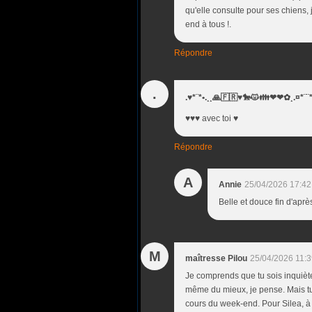
qu'elle consulte pour ses chiens, 
end à tous !.
Répondre
.
.♥*¨*•.¸¸🙏🇫🇷♥️🐎😾👪❤❤✿¸.¤*
♥️♥️♥️ avec toi ♥️
Répondre
A
Annie
25/04/2026 17:42
Belle et douce fin d'apr
M
maîtresse Pilou
25/04/2026 11:
Je comprends que tu sois inquiète.
même du mieux, je pense. Mais tu 
cours du week-end. Pour Silea, à l