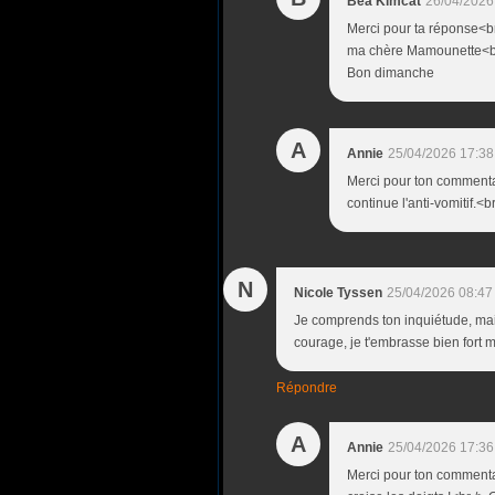
Béa Kimcat
26/04/2026
Merci pour ta réponse<br
ma chère Mamounette<br 
Bon dimanche
A
Annie
25/04/2026 17:38
Merci pour ton commenta
continue l'anti-vomitif.
N
Nicole Tyssen
25/04/2026 08:47
Je comprends ton inquiétude, mais
courage, je t'embrasse bien fort 
Répondre
A
Annie
25/04/2026 17:36
Merci pour ton commenta