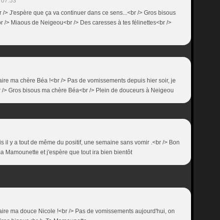
 07:53
 /> J'espère que ça va continuer dans ce sens...<br /> Gros bisous
/> Miaous de Neigeou<br /> Des caresses à tes félinettes<br />
ire ma chère Béa !<br /> Pas de vomissements depuis hier soir, je
<br /> Gros bisous ma chère Béa<br /> Plein de douceurs à Neigeou
 il y a tout de même du positif, une semaine sans vomir .<br /> Bon
ma Mamounette et j'espère que tout ira bien bientôt
ire ma douce Nicole !<br /> Pas de vomissements aujourd'hui, on