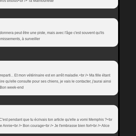
> Gros bisous<br /> Ta Mamounette
donnera peut être une piste, mais avec l'âge c'est souvent qu'ils
omissements, à surveiller
eparti... Et mon vétérinaire est en arrêt maladie.<br /> Ma fille étant
aire qu'elle consulte pour ses chiens, je vais le contacter, j'aurai ainsi
> Bon week-end
C'est pendant que tu écrivais ton article qu'elle a vomi Memphis ?<br
 Annie<br /> Bon courage<br /> Je t'embrasse bien fort<br /> Alice