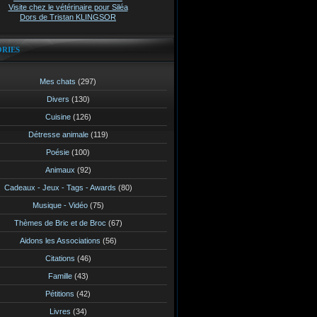
Visite chez le vétérinaire pour Siléa
Dors de Tristan KLINGSOR
RIES
Mes chats
(297)
Divers
(130)
Cuisine
(126)
Détresse animale
(119)
Poésie
(100)
Animaux
(92)
Cadeaux - Jeux - Tags - Awards
(80)
Musique - Vidéo
(75)
Thèmes de Bric et de Broc
(67)
Aidons les Associations
(56)
Citations
(46)
Famille
(43)
Pétitions
(42)
Livres
(34)