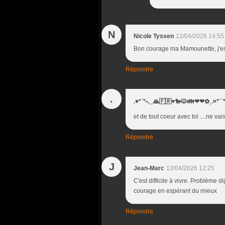
N
Nicole Tyssen
12/04/2026 14:55
Bon courage ma Mamounette, j'espè
Répondre
.
.♥*¨*•.¸¸🙏🇫🇷♥️🐎😾👪❤❤✿¸.¤*
et de tout coeur avec toi ....ne vais r
Répondre
J
Jean-Marc
12/04/2026 12:25
C'est difficile à vivre. Problème 
courage en espérant du mieux
Répondre