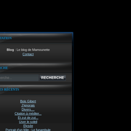
TATION
Blog
: Le blog de Mamounette
Contact
RCHE
ES RÉCENTS
Bois Gibert
J'ignorais
Divers....
Citation à méditer...
Et zut de zut...
User le soleil
Elysée
Portrait d'un félin : Le funambule