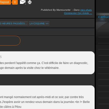
Repost
0
Published By Mamounette
-
Dans
mes chats
Commenter Cet Article
…
CATÉGO
13 HEURES PASSÉES...
LA COQUINE >>
35
es perdent l'appétit comme ça. C'est difficile de faire un diagnostic,
ge demain après ta visite chez le vétérinaire.
 ont mangé normalement cet après-midi et ce soir, par contre très
J'espère avoir un rendez-vous demain dans la journée.<br /> Belle
 de câlins à Pilou