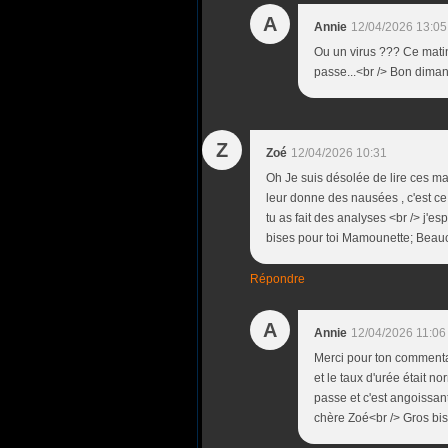
A
Annie
12/04/2026 13:05
Ou un virus ??? Ce mati
passe...<br /> Bon dim
Z
Zoé
12/04/2026 10:31
Oh Je suis désolée de lire ces m
leur donne des nausées , c'est ce
tu as fait des analyses <br /> j'e
bises pour toi Mamounette; Beauco
Répondre
A
Annie
12/04/2026 11:06
Merci pour ton commentai
et le taux d'urée était n
passe et c'est angoissa
chère Zoé<br /> Gros bi