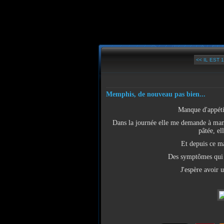
<< IL EST 
Memphis, de nouveau pas bien...
Manque d'appétit
Dans la journée elle me demande à mang
pâtée, el
Et depuis ce ma
Des symptômes qui m
J'espère avoir 