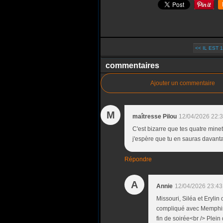
<< IL EST 
commentaires
Ajouter un commentaire
M
maîtresse Pilou
12/04/2026 22:
C'est bizarre que tes quatre minett
j'espère que tu en sauras davanta
Répondre
A
Annie
12/04/2026 23:43
Missouri, Siléa et Erylin
compliqué avec Memphis.
fin de soirée<br /> Plein