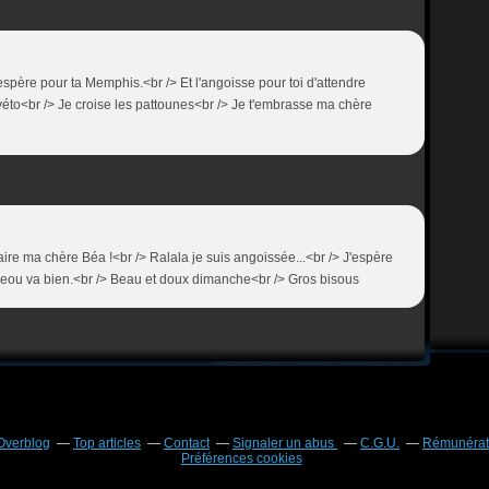
'espère pour ta Memphis.<br /> Et l'angoisse pour toi d'attendre
éto<br /> Je croise les pattounes<br /> Je t'embrasse ma chère
re ma chère Béa !<br /> Ralala je suis angoissée...<br /> J'espère
geou va bien.<br /> Beau et doux dimanche<br /> Gros bisous
 Overblog
Top articles
Contact
Signaler un abus
C.G.U.
Rémunérati
Préférences cookies