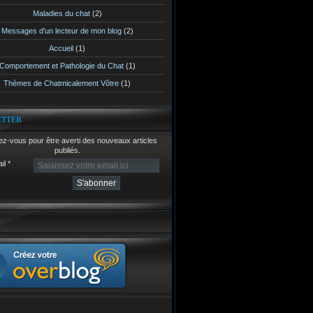
Maladies du chat
(2)
Messages d'un lecteur de mon blog
(2)
Accueil
(1)
Comportement et Pathologie du Chat
(1)
Thèmes de Chatmicalement Vôtre
(1)
ETTER
z-vous pour être averti des nouveaux articles
publiés.
il