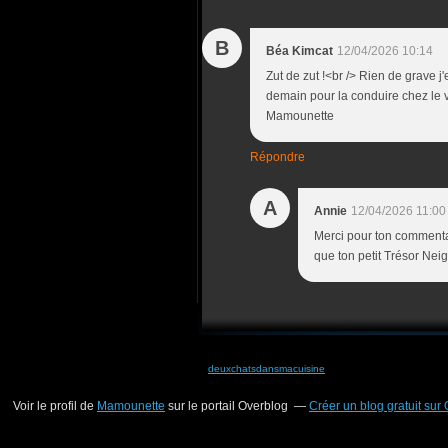
B
Béa Kimcat
12/04/2026 10:14
Zut de zut !<br /> Rien de grave j
demain pour la conduire chez le v
Mamounette
Répondre
A
Annie
12/04/2026 11:00
Merci pour ton commentai
que ton petit Trésor Nei
deuxchatsdansmacuisine
Voir le profil de
Mamounette
sur le portail Overblog
Créer un blog gratuit sur