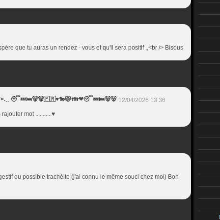
re que tu auras un rendez - vous et qu'il sera positif ,,<br /> Bisous
¨¨*¤.¸¸ 😴💤🛌🐻🐻🇫🇷♥️🐎😾👪❤😴💤🛌🐻🐻
12/04/2026 13:36
ajouter mot ...........♥️
digestif ou possible trachéite (j'ai connu le même souci chez moi) Bon