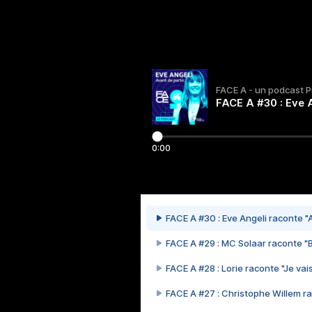
FACE A - un podcast 
FACE A #30 : Eve A
0:00
FACE A #30 : Eve Angeli raconte "A
FACE A #29 : MC Solaar raconte "
FACE A #28 : Lorie raconte "Je vais
FACE A #27 : Christophe Willem ra