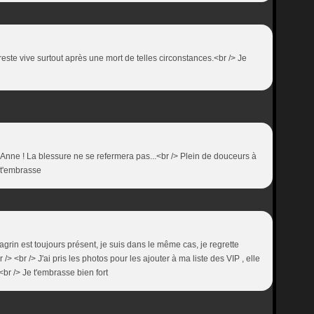
este vive surtout après une mort de telles circonstances.<br /> Je
nne ! La blessure ne se refermera pas...<br /> Plein de douceurs à
e t'embrasse
hagrin est toujours présent, je suis dans le même cas, je regrette
 /> <br /> J'ai pris les photos pour les ajouter à ma liste des VIP , elle
r /> Je t'embrasse bien fort