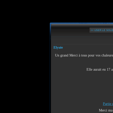
<< USER LE SOLE
Elysée
Un grand Merci à tous pour vos chaleure
Elle aurait eu 17 
Partie 
Merci ma