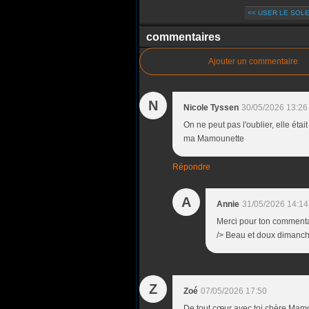
<< USER LE SOLE
commentaires
Ajouter un commentaire
N
Nicole Tyssen
30/05/2026 13:26
On ne peut pas l'oublier, elle étai
ma Mamounette
Répondre
A
Annie
31/05/2026 14:14
Merci pour ton commenta
/> Beau et doux dimanch
Z
Zoé
07/05/2026 17:50
De tout cœur avec toi chère Mamoun