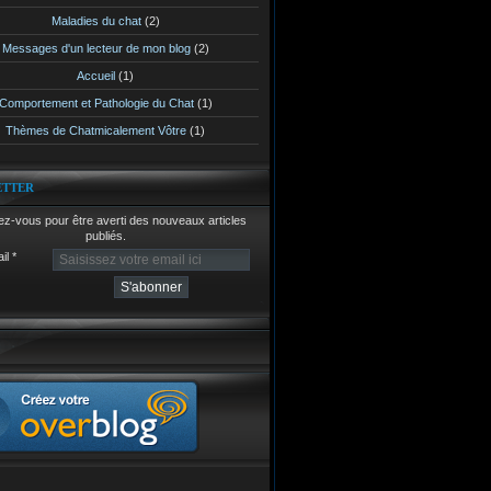
Maladies du chat
(2)
Messages d'un lecteur de mon blog
(2)
Accueil
(1)
Comportement et Pathologie du Chat
(1)
Thèmes de Chatmicalement Vôtre
(1)
ETTER
z-vous pour être averti des nouveaux articles
publiés.
il