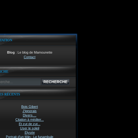
TATION
Blog
: Le blog de Mamounette
Contact
RCHE
ES RÉCENTS
Bois Gibert
J'ignorais
Divers....
Citation à méditer...
Et zut de zut...
User le soleil
Elysée
Portrait d'un félin : Le funambule