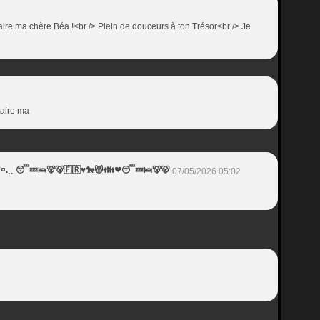
re ma chère Béa !<br /> Plein de douceurs à ton Trésor<br /> Je
taire ma
¨¨*¤.¸¸ 😴💤🛌🐻🐻🇫🇷♥️🐎😾👪❤😴💤🛌🐻🐻
07/05/2026 05:02