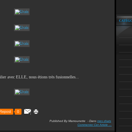
CATÉGO
culier avec ELLE, nous étions très fusionnelles...
Repost
0
Published By Mamounette
-
Dans
mes chats
Commenter Cet Article
…