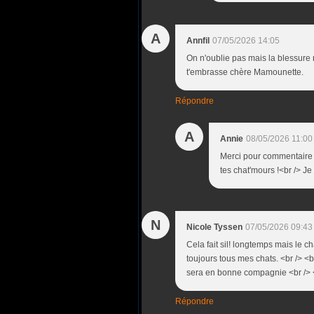
A
Annfil
07/05/2026 14:05
On n'oublie pas mais la blessure r
t'embrasse chère Mamounette.
Répondre
A
Annie
08/05/2026 11:00
Merci pour commentaire A
tes chat'mours !<br /> J
N
Nicole Tyssen
07/05/2026 09:43
Cela fait sil! longtemps mais le c
toujours tous mes chats. <br /> <br
sera en bonne compagnie <br /> <b
Répondre