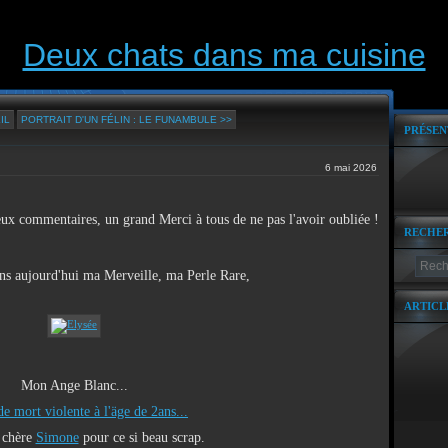
Deux chats dans ma cuisine
IL
PORTRAIT D'UN FÉLIN : LE FUNAMBULE >>
PRÉSEN
6 mai 2026
ux commentaires, un grand Merci à tous de ne pas l'avoir oubliée !
RECHE
ans aujourd'hui ma Merveille, ma Perle Rare,
ARTICL
Mon Ange Blanc...
de mort violente à l'äge de 2ans...
 chère
Simone
pour ce si beau scrap.