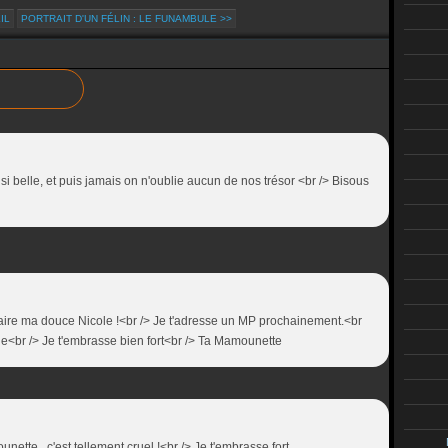
IL
PORTRAIT D'UN FÉLIN : LE FUNAMBULE >>
t si belle, et puis jamais on n'oublie aucun de nos trésor <br /> Bisous
ire ma douce Nicole !<br /> Je t'adresse un MP prochainement.<br
e<br /> Je t'embrasse bien fort<br /> Ta Mamounette
ette , c'est tellement cruel !<br /> Je t'embrasse fort.