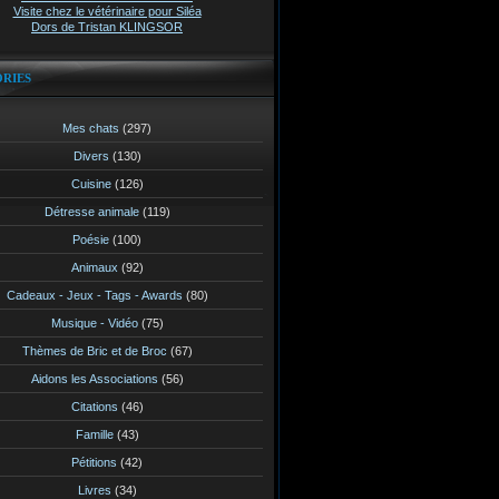
Visite chez le vétérinaire pour Siléa
Dors de Tristan KLINGSOR
RIES
Mes chats
(297)
Divers
(130)
Cuisine
(126)
Détresse animale
(119)
Poésie
(100)
Animaux
(92)
Cadeaux - Jeux - Tags - Awards
(80)
Musique - Vidéo
(75)
Thèmes de Bric et de Broc
(67)
Aidons les Associations
(56)
Citations
(46)
Famille
(43)
Pétitions
(42)
Livres
(34)