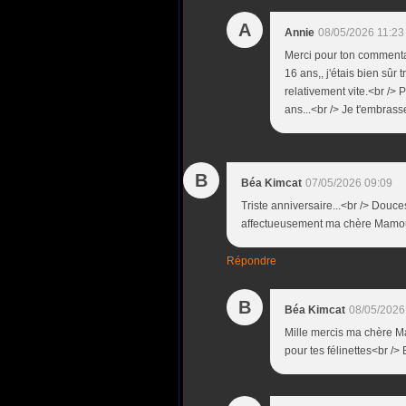
A
Annie
08/05/2026 11:23
Merci pour ton commentai
16 ans,, j'étais bien sûr t
relativement vite.<br /> P
ans...<br /> Je t'embrasse
B
Béa Kimcat
07/05/2026 09:09
Triste anniversaire...<br /> Douce
affectueusement ma chère Mamoun
Répondre
B
Béa Kimcat
08/05/2026
Mille mercis ma chère M
pour tes félinettes<br 