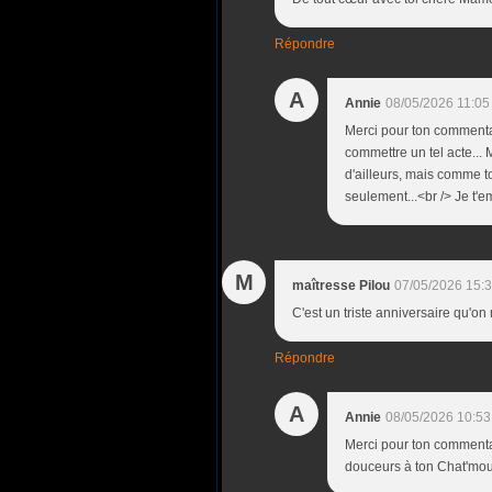
Répondre
A
Annie
08/05/2026 11:05
Merci pour ton commentai
commettre un tel acte... M
d'ailleurs, mais comme t
seulement...<br /> Je t'
M
maîtresse Pilou
07/05/2026 15:
C'est un triste anniversaire qu'o
Répondre
A
Annie
08/05/2026 10:53
Merci pour ton commentai
douceurs à ton Chat'mou