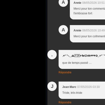
A
Annie
08/05/2026 10:51
Merci pour ton commentai
t'embrasse fort
A
Annie
08/05/2026 10:49
Merci pour ton cofmmen
.
.♥*¨*•.¸¸🙏🇫🇷♥️🐎😾👪❤❤✿¸.¤*
que de temps passé ....
Répondre
J
Jean Marc
07/05/2026 03:30
Triste, très triste
Répondre