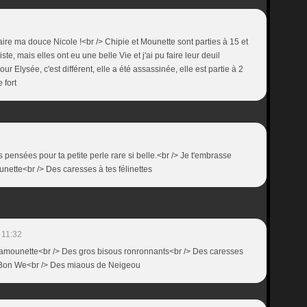
re ma douce Nicole !<br /> Chipie et Mounette sont parties à 15 et
riste, mais elles ont eu une belle Vie et j'ai pu faire leur deuil
our Elysée, c'est différent, elle a été assassinée, elle est partie à 2
 fort
s pensées pour ta petite perle rare si belle.<br /> Je t'embrasse
ette<br /> Des caresses à tes félinettes
 11:32
amounette<br /> Des gros bisous ronronnants<br /> Des caresses
/> Bon We<br /> Des miaous de Neigeou