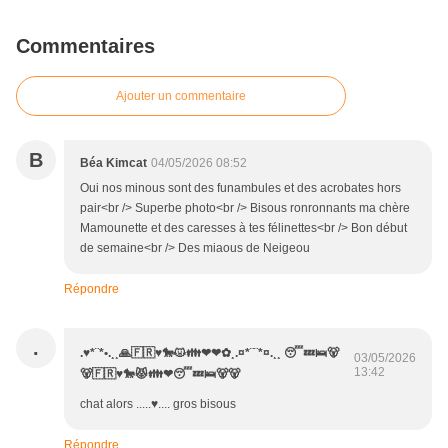
Commentaires
Ajouter un commentaire
B
Béa Kimcat
04/05/2026 08:52
Oui nos minous sont des funambules et des acrobates hors
pair<br /> Superbe photo<br /> Bisous ronronnants ma chère
Mamounette et des caresses à tes félinettes<br /> Bon début
de semaine<br /> Des miaous de Neigeou
Répondre
.
.♥*¨*•.¸¸🙏🇫🇷♥️🐎😾👪❤❤✿¸.¤*¨¨*¤.¸¸ 😴💤🛌🐻
03/05/2026
13:42
🐻🇫🇷♥️🐎😾👪❤😴💤🛌🐻🐻
chat alors .....♥️.... gros bisous
Répondre