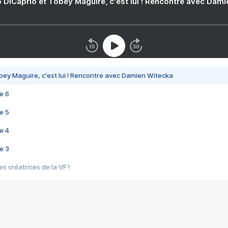
 DiCaprio et Tobey Maguire, c'est lui ! Rencontre avec Dam
bey Maguire, c'est lui ! Rencontre avec Damien Witecka
e 6
e 5
e 4
e 3
s créatrices de la VF !
e 2
e 1
e Mektoub My Love arrive enfin ! Rencontre avec Shaïn Boumedine et Sal