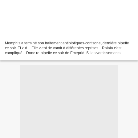
Memphis a terminé son traitement antibiotiques-cortisone, dernière pipette
ce soir. Et zut.... Elle vient de vomir à différentes reprises... Ralala c'est
compliqué... Donc re-pipette ce soir de Emeprid. Si les vomissements
continuent, je reprendrai un...