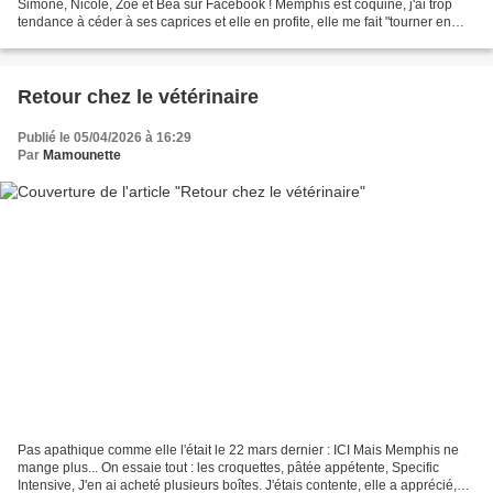
Simone, Nicole, Zoé et Béa sur Facebook ! Memphis est coquine, j'ai trop
tendance à céder à ses caprices et elle en profite, elle me fait "tourner en
bourrique". Depuis la mort de...
Retour chez le vétérinaire
Publié le 05/04/2026 à 16:29
Par
Mamounette
Pas apathique comme elle l'était le 22 mars dernier : ICI Mais Memphis ne
mange plus... On essaie tout : les croquettes, pâtée appétente, Specific
Intensive, J'en ai acheté plusieurs boîtes. J'étais contente, elle a apprécié,