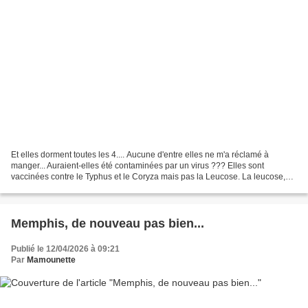
Et elles dorment toutes les 4.... Aucune d'entre elles ne m'a réclamé à
manger... Auraient-elles été contaminées par un virus ??? Elles sont
vaccinées contre le Typhus et le Coryza mais pas la Leucose. La leucose,
une maladie grave et très contagieuse,...
Memphis, de nouveau pas bien...
Publié le 12/04/2026 à 09:21
Par
Mamounette