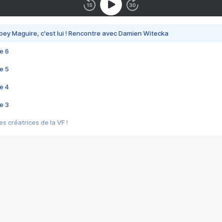
bey Maguire, c'est lui ! Rencontre avec Damien Witecka
e 6
e 5
e 4
e 3
s créatrices de la VF !
e 2
e 1
e Mektoub My Love arrive enfin ! Rencontre avec Shaïn Boumedine et Sal
i : après Toni en famille
elle réalise le bouleversant Dites lui que je l'aime