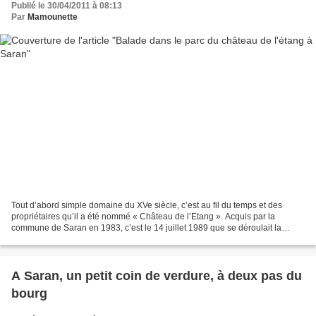
Publié le 30/04/2011 à 08:13
Par
Mamounette
Tout d’abord simple domaine du XVe siècle, c’est au fil du temps et des
propriétaires qu’il a été nommé « Château de l’Etang ». Acquis par la
commune de Saran en 1983, c’est le 14 juillet 1989 que se déroulait la
première exposition. Depuis lors, la galerie...
A Saran, un petit coin de verdure, à deux pas du
bourg