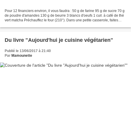
Pour 12 financiers environ, il vous faudra : 50 g de farine 95 g de sucre 70 g
de poudre d'amandes 130 g de beurre 3 blancs d'oeufs 1 cuil. à café de thé
vert matcha Préchauffez le four (210°). Dans une petite casserole, faites
fondre le beurre, puis...
Du livre "Aujourd'hui je cuisine végétarien"
Publié le 13/06/2017 à 21:40
Par
Mamounette