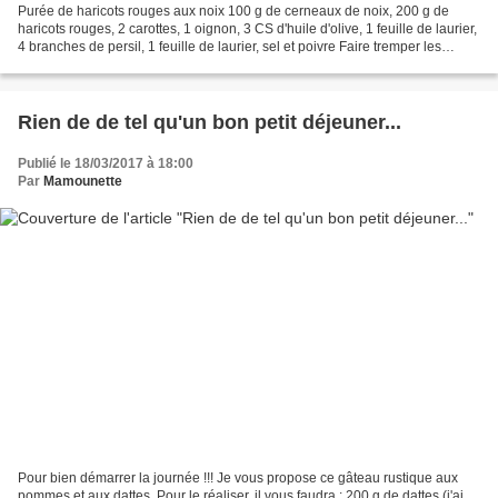
Purée de haricots rouges aux noix 100 g de cerneaux de noix, 200 g de
haricots rouges, 2 carottes, 1 oignon, 3 CS d'huile d'olive, 1 feuille de laurier,
4 branches de persil, 1 feuille de laurier, sel et poivre Faire tremper les
haricots rouges pendant...
Rien de de tel qu'un bon petit déjeuner...
Publié le 18/03/2017 à 18:00
Par
Mamounette
Pour bien démarrer la journée !!! Je vous propose ce gâteau rustique aux
pommes et aux dattes. Pour le réaliser, il vous faudra : 200 g de dattes (j'ai