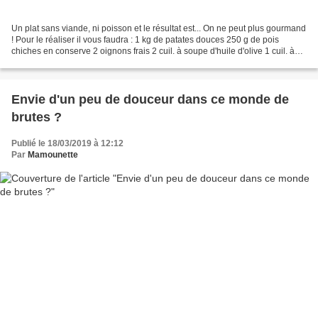
Un plat sans viande, ni poisson et le résultat est... On ne peut plus gourmand
! Pour le réaliser il vous faudra : 1 kg de patates douces 250 g de pois
chiches en conserve 2 oignons frais 2 cuil. à soupe d'huile d'olive 1 cuil. à
soupe bombée de curry...
Envie d'un peu de douceur dans ce monde de
brutes ?
Publié le 18/03/2019 à 12:12
Par
Mamounette