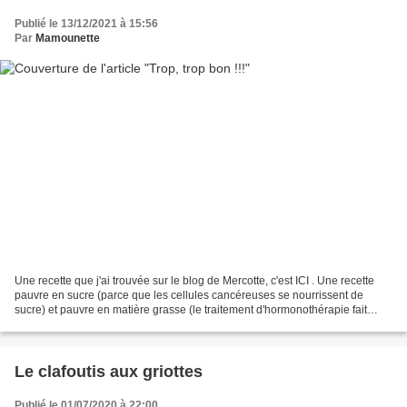
Publié le 13/12/2021 à 15:56
Par
Mamounette
Une recette que j'ai trouvée sur le blog de Mercotte, c'est ICI . Une recette
pauvre en sucre (parce que les cellules cancéreuses se nourrissent de
sucre) et pauvre en matière grasse (le traitement d'hormonothérapie fait
exploser le taux de cholestérol)...
Le clafoutis aux griottes
Publié le 01/07/2020 à 22:00