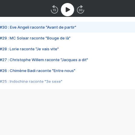
#30 : Eve Angeli raconte "Avant de partir"
#29 : MC Solaar raconte "Bouge de là"
28 : Lorie raconte "Je vais vite"
#27 : Christophe Willem raconte "Jacques a dit"
#26 : Chimène Badi raconte "Entre nous"
#25 : Indochine raconte "3e sexe"
#24 : Zaho raconte "C'est chelou"
#23 : Patrick Bruel raconte "Au café des délices"
#22 : Kyo raconte "Le chemin"
#21 : Nolwenn Leroy raconte "Cassé"