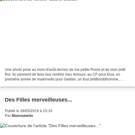
Une photo prise au mois d'août dernier de ma petite Reine et de mon petit
Roi. Ils viennent de faire leur rentrée mes Amours, au CP pour Elsa, en
première année de maternelle pour Gaëtan, un tout petitboutdhomme,
Gaëtan, il aura trois ans à la mi-décembre....
Des Filles merveilleuses...
Publié le 28/05/2019 à 15:10
Par
Mamounette