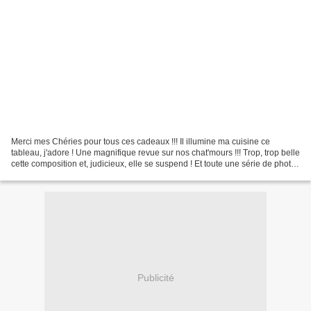
Merci mes Chéries pour tous ces cadeaux !!! Il illumine ma cuisine ce
tableau, j'adore ! Une magnifique revue sur nos chat'mours !!! Trop, trop belle
cette composition et, judicieux, elle se suspend ! Et toute une série de photos
de mon p'tit Roi !!!...
Publicité