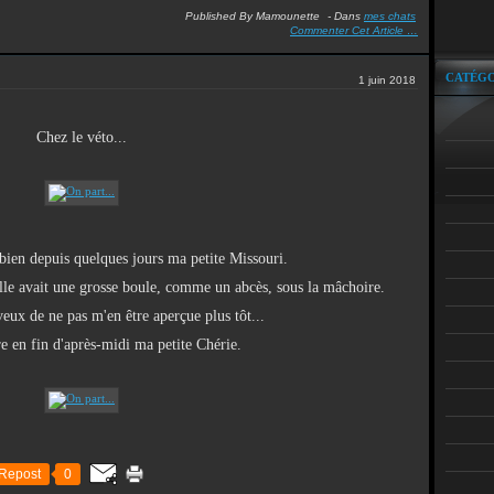
Published By Mamounette
-
Dans
mes chats
Commenter Cet Article
…
CATÉGO
1 juin 2018
Chez le véto...
s bien depuis quelques jours ma petite Missouri.
lle avait une grosse boule, comme un abcès, sous la mâchoire.
veux de ne pas m'en être aperçue plus tôt...
re en fin d'après-midi ma petite Chérie.
Repost
0