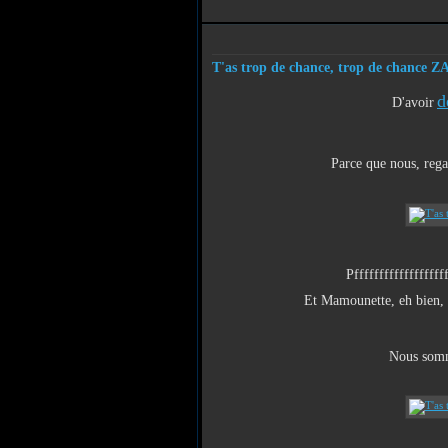
T'as trop de chance, trop de chance Z
d
D'avoir
Parce que nous, reg
Pffffffffffffffffff
Et Mamounette, eh bien, el
Nous somme