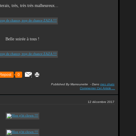
terais, très, très très malheureux...
Belle soirée à tous !
Repost
0
Published By Mamounette
-
Dans
mes chats
Commenter Cet Article
…
12 décembre 2017