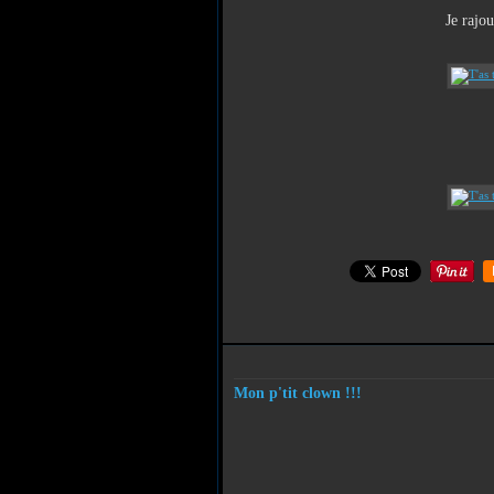
Je rajou
Mon p'tit clown !!!