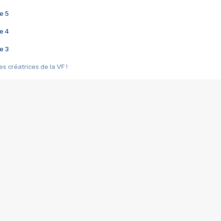
e 5
e 4
e 3
s créatrices de la VF !
e 2
e 1
e Mektoub My Love arrive enfin ! Rencontre avec Shaïn Boumedine et Sal
i : après Toni en famille
elle réalise le bouleversant Dites lui que je l'aime
ais ! Rencontre autour de Vie privée de Rebecca Zlotowski
 de Marguerite, Grave... Rencontre avec Ella Rumpf
 Les Rêveurs, un film intime sur la santé mentale